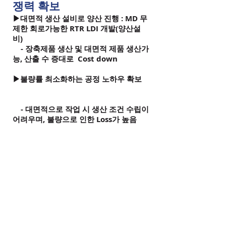
쟁력 확보​​
▶대면적 생산 설비로 양산 진행 : MD 무
제한 회로가능한 RTR LDI 개발(양산설
비)
- 장축제품 생산 및 대면적 제품 생산가
능, 산출 수 증대로 Cost down
▶불량률 최소화하는 공정 노하우 확보
- 대면적으로 작업 시 생산 조건 수립이
어려우며, 불량으로 인한 Loss가 높음
​강력한 Partnership 확보 :
Good Partner와의 Co-work을
통한 시장 진입
▶자동차 Wire Harness의 한계(부품 탑
재, 무게 등)극복을 위해 FPCB로의 전환
추세
▶장축 제품 Roll to Roll 생산 설비 구축